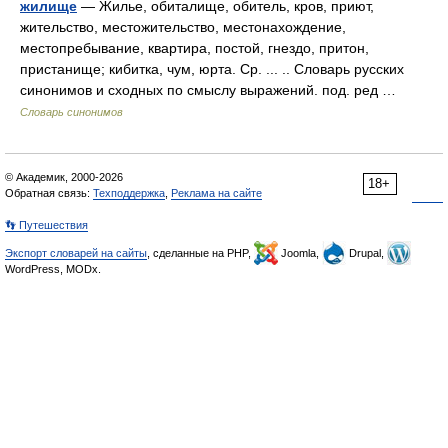
жилище
— Жилье, обиталище, обитель, кров, приют,
жительство, местожительство, местонахождение,
местопребывание, квартира, постой, гнездо, притон,
пристанище; кибитка, чум, юрта. Ср. ... .. Словарь русских
синонимов и сходных по смыслу выражений. под. ред …
Словарь синонимов
© Академик, 2000-2026
18+
Обратная связь:
Техподдержка
,
Реклама на сайте
👣 Путешествия
Экспорт словарей на сайты
, сделанные на PHP,
Joomla,
Drupal,
WordPress, MODx.