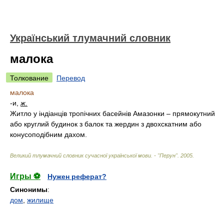
Український тлумачний словник
малока
Толкование
Перевод
малока
-и,
ж.
Житло у індіанців тропічних басейнів Амазонки – прямокутний
або круглий будинок з балок та жердин з двохскатним або
конусоподібним дахом.
Великий тлумачний словник сучасної української мови. - "Перун"
.
2005
.
Игры ⚽
Нужен реферат?
Синонимы
:
дом
,
жилище